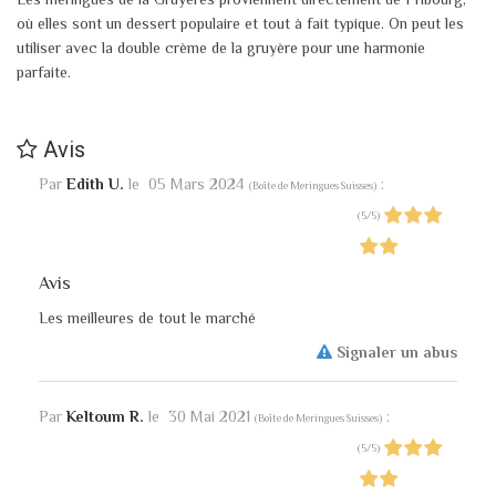
où elles sont un dessert populaire et tout à fait typique. On peut les
utiliser avec la double crème de la gruyère pour une harmonie
parfaite.
Avis
Par
Edith U.
le
05 Mars 2024
:
(
Boîte de Meringues Suisses
)
(
5
/
5
)
Avis
Les meilleures de tout le marché
Signaler un abus
Par
Keltoum R.
le
30 Mai 2021
:
(
Boîte de Meringues Suisses
)
(
5
/
5
)