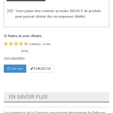
Votre panier doit contenir au moins 100,00 € de produits
pour pouvoir obtenir des récompenses fidélité.
Notes et avis clients
2
2
note(s) -
avis
(
5
/
5
)
Voir répartition
Lire avis
EVALUEZ-LE
EN SAVOIR PLUS
Les meringues de la Gruyères proviennent directement de Fribourg,