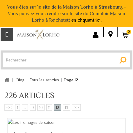
Vous êtes sur le site de la Maison Lorho à Strasbourg -
Vous pouvez vous rendre sur le site du Comptoir Maison
Lorho à Reichstett
en cliquant ici.
0
Blog
Tous les articles
Page 12
226 ARTICLES
<<
1
...
9
10
11
12
13
>>