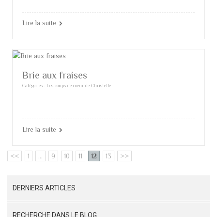
Lire la suite
Brie aux fraises
Catégories :
Les coups de coeur de Christelle
Lire la suite
<<
1
...
9
10
11
12
13
>>
DERNIERS ARTICLES
RECHERCHE DANS LE BLOG