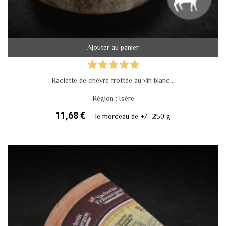
Ajouter au panier
Raclette de chèvre frottée au vin blanc...
Région : Isère
11,68 €
le morceau de +/- 250 g