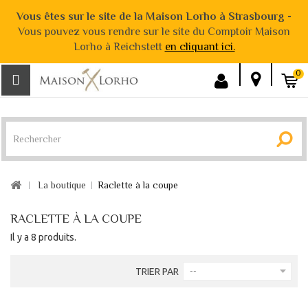
Vous êtes sur le site de la Maison Lorho à Strasbourg -
Vous pouvez vous rendre sur le site du Comptoir Maison
Lorho à Reichstett
en cliquant ici.
0
La boutique
Raclette à la coupe
RACLETTE À LA COUPE
Il y a 8 produits.
TRIER PAR
--