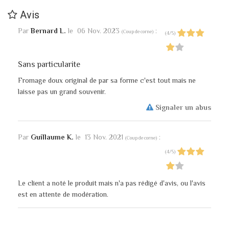
Avis
Par
Bernard L.
le
06 Nov. 2023
:
(
Coup de corne
)
(
4
/
5
)
Sans particularite
Fromage doux original de par sa forme c'est tout mais ne
laisse pas un grand souvenir.
Signaler un abus
Par
Guillaume K.
le
13 Nov. 2021
:
(
Coup de corne
)
(
4
/
5
)
Le client a noté le produit mais n'a pas rédigé d'avis, ou l'avis
est en attente de modération.