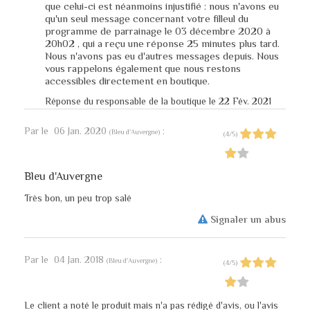
que celui-ci est néanmoins injustifié : nous n'avons eu
qu'un seul message concernant votre filleul du
programme de parrainage le 03 décembre 2020 à
20h02 , qui a reçu une réponse 25 minutes plus tard.
Nous n'avons pas eu d'autres messages depuis. Nous
vous rappelons également que nous restons
accessibles directement en boutique.
Réponse du responsable de la boutique le 22 Fév. 2021
Par
le
06 Jan. 2020
:
(
Bleu d'Auvergne
)
(
4
/
5
)
Bleu d'Auvergne
Très bon, un peu trop salé
Signaler un abus
Par
le
04 Jan. 2018
:
(
Bleu d'Auvergne
)
(
4
/
5
)
Le client a noté le produit mais n'a pas rédigé d'avis, ou l'avis