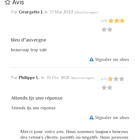
Avis
Par
Georgette J.
le
17 Mai 2022
:
(
Bleu d'Auvergne
)
(
3
/
5
)
bleu d"auvergne
beaucoup trop salé
Signaler un abus
Par
Philippe L.
le
19 Fév. 2021
:
(
Bleu d'Auvergne
)
(
1
/
5
)
Attends tjs une réponse
Attends tjs une réponse
Signaler un abus
Merci pour votre avis. Nous sommes toujours heureux
des retours clients, positifs ou négatifs. Nous pensons