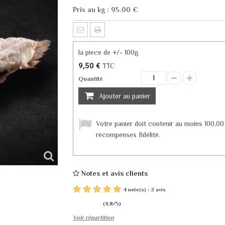
Prix au kg : 95
.00
€
la piece de +/- 100g
9,50 €
TTC
Quantité
Ajouter au panier
Votre panier doit contenir au moins 100,00
récompenses fidélité.
Notes et avis clients
4
2
note(s) -
avis
(
4,8
/
5
)
Voir répartition