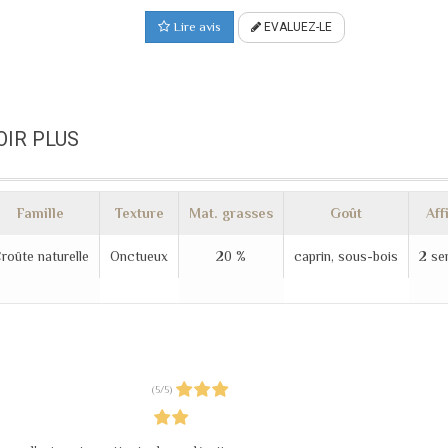
Lire avis
EVALUEZ-LE
OIR PLUS
Famille
Texture
Mat. grasses
Goût
Aff
roûte naturelle
Onctueux
20 %
caprin, sous-bois
2 se
(
5
/
5
)