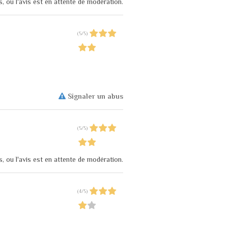
s, ou l'avis est en attente de modération.
(
5
/
5
)
Signaler un abus
(
5
/
5
)
s, ou l'avis est en attente de modération.
(
4
/
5
)