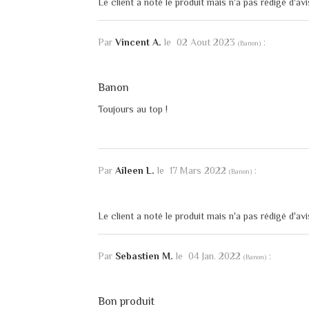
Le client a noté le produit mais n'a pas rédigé d'avi
Par
Vincent A.
le
02 Aout 2023
:
(
Banon
)
Banon
Toujours au top !
Par
Aileen L.
le
17 Mars 2022
:
(
Banon
)
Le client a noté le produit mais n'a pas rédigé d'avi
Par
Sebastien M.
le
04 Jan. 2022
:
(
Banon
)
Bon produit