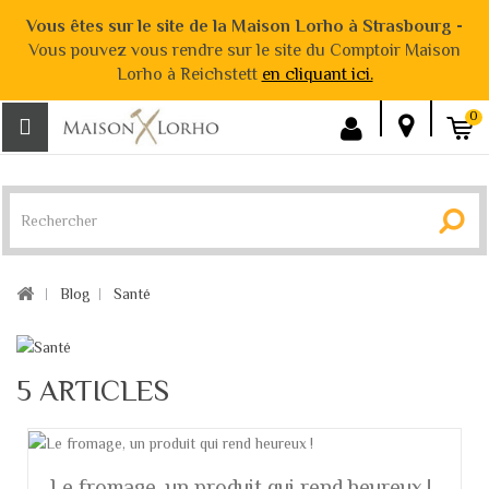
Vous êtes sur le site de la Maison Lorho à Strasbourg -
Vous pouvez vous rendre sur le site du Comptoir Maison
Lorho à Reichstett
en cliquant ici.
0
Blog
Santé
5 ARTICLES
Le fromage, un produit qui rend heureux !