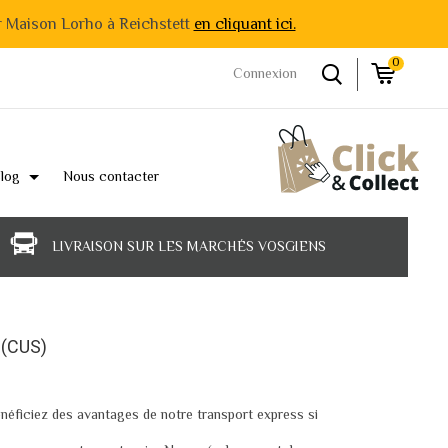
r Maison Lorho à Reichstett
en cliquant ici.
0
Connexion
log
Nous contacter
LIVRAISON SUR LES MARCHÉS VOSGIENS
(CUS)
néficiez des avantages de notre transport express si