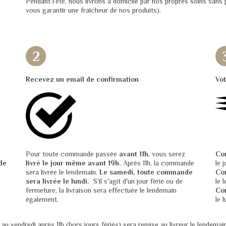
Pendant l'été, nous livrons à domicile par nos propres soins sans
vous garantir une fraîcheur de nos produits).
Recevez un email de confirmation
Vo
Pour toute commande passée
avant 11h
, vous serez
Co
de
livré le jour même avant 19h.
Après 11h, la commande
le 
sera livrée le lendemain.
Le samedi, toute commande
Co
sera livrée le lundi.
S'il s'agit d'un jour férié ou de
le 
fermeture, la livraison sera effectuée le lendemain
Co
également.
le 
 vendredi après 11h (hors jours fériés) sera remise au livreur le lendemain