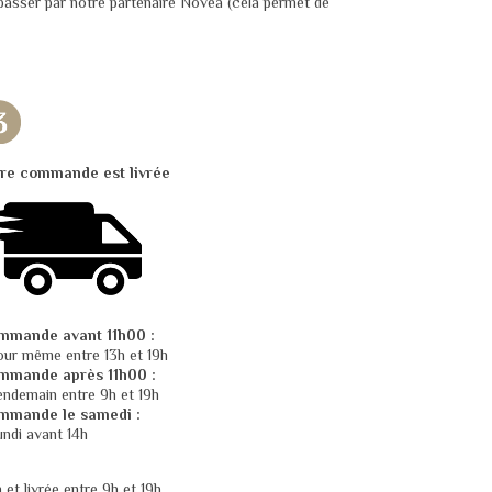
 passer par notre partenaire Novea (cela permet de
tre commande est livrée
mmande avant 11h00 :
jour même entre 13h et 19h
mmande après 11h00 :
lendemain entre 9h et 19h
mmande le samedi :
lundi avant 14h
 et livrée entre 9h et 19h.