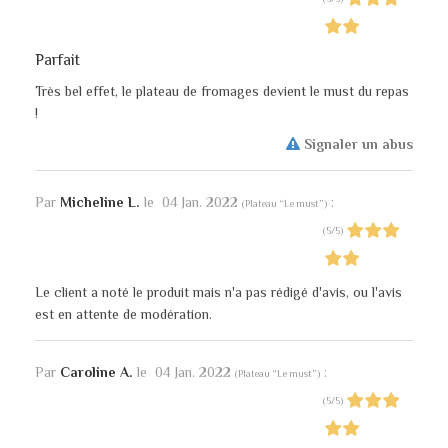
Parfait
Très bel effet, le plateau de fromages devient le must du repas
!
Signaler un abus
Par
Micheline L.
le
04 Jan. 2022
:
(
Plateau “Le must”
)
(
5
/
5
)
Le client a noté le produit mais n'a pas rédigé d'avis, ou l'avis
est en attente de modération.
Par
Caroline A.
le
04 Jan. 2022
:
(
Plateau “Le must”
)
(
5
/
5
)