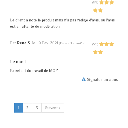
(
5
/
5
)
Le client a noté le produit mais n'a pas rédigé d'avis, ou l'avis
est en attente de modération.
Par
Rene S.
le
19 Fév. 2021
:
(
Plateau “Le must”
)
(
5
/
5
)
Le must
Excellent du travail de MOF
Signaler un abus
1
2
3
Suivant »