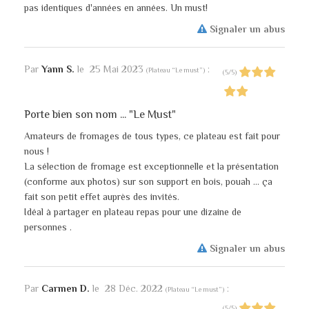
pas identiques d'années en années. Un must!
Signaler un abus
Par
Yann S.
le
25 Mai 2023
:
(
Plateau “Le must”
)
(
5
/
5
)
Porte bien son nom ... "Le Must"
Amateurs de fromages de tous types, ce plateau est fait pour
nous !
La sélection de fromage est exceptionnelle et la présentation
(conforme aux photos) sur son support en bois, pouah ... ça
fait son petit effet auprès des invités.
Idéal à partager en plateau repas pour une dizaine de
personnes .
Signaler un abus
Par
Carmen D.
le
28 Déc. 2022
:
(
Plateau “Le must”
)
(
5
/
5
)