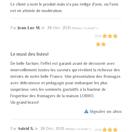
Le client a noté le produit mais n'a pas rédigé d'avis, ou l'avis
est en attente de modération.
Par
Jean-Luc M.
le
28 Déc. 2021
:
(
Plateau “Le must”
)
(
5
/
5
)
Le must des listes!
De belle facture, l'effet est garanti avant de découvrir avec
émerveillement toutes les saveurs qui révèlent la richesse des
terroirs de notre belle France. Une présentation des fromages
avec délicatesse et pédagogie pour embarquer les plus
suspicieux vers les sommets gustatifs à la hauteur de
l'expertise des fromagers de la maison LORHO.
Un grand bravo!
Signaler un abus
Par
Astrid S.
le
28 Déc. 2021
:
(
Plateau “Le must”
)
(
5
/
5
)