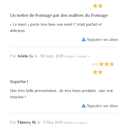
Un mètre de fromage par des maîtres du fromage
« Le must » porte très bien son nom! C’était parfait et
délicieux.
Signaler un abus
Par
Arièle G.
le
08 Sept. 2021
:
(
Plateau “Le must”
)
(
5
/
5
)
Superbe !
Une très belle présentation , de très bons produits , une vrai
réussite !
Signaler un abus
Par
Thierry M.
le
17 Mai 2021
:
(
Plateau “Le must”
)