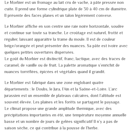
Le Morbier est un fromage au lait cru de vache, à pâte pressée non
cuite. Il prend une forme cylindrique plate de 30 à 40 cm de diamètre.
Il présente des faces planes et un talon légèrement convexe.
Le Morbier affiche en son centre une raie noire horizontale, soudée
et continue sur toute sa tranche. Le croûtage est naturel, frotté et
régulier, laissant apparaître la trame du moule. Il est de couleur
beige/orangée et peut présenter des nuances. Sa pâte est ivoire avec
quelques petites ouvertures dispersées.
Le goût du Morbier est distinctif, franc, lactique, avec des traces de
caramel, de vanille ou de fruit. La palette aromatique s’enrichit de
nuances torréfiées, épicées et végétales quand il grandit.
Le Morbier est fabriqué dans une zone englobant quatre
départements : le Doubs, le Jura, l’Ain et la Saône-et-Loire. L’arc
jurassien est un ensemble de plateaux calcaires, dont l’altitude est
souvent élevée. Les plaines et les forêts se partagent le paysage.
Le climat propose une grande amplitude thermique, avec des
précipitations importantes en été, une température moyenne annuelle
basse et un nombre de jours de gelées significatif Il n’y a pas de
saison sèche, ce qui contribue à la pousse de l’herbe.