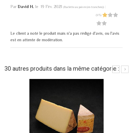
Par
David H.
le
19 Fév. 2021
:
(
Raclette au poivre (en tranches)
)
(
1
/
5
)
Le client a noté le produit mais n'a pas rédigé d'avis, ou l'avis
est en attente de modération.
30 autres produits dans la même catégorie :