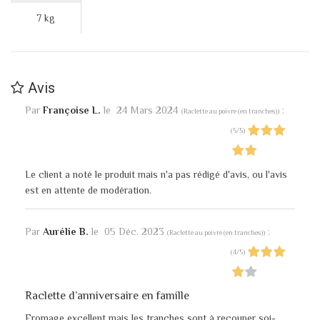
7 kg
Avis
Par
Françoise L.
le
24 Mars 2024
:
(
Raclette au poivre (en tranches)
)
(
5
/
5
)
Le client a noté le produit mais n'a pas rédigé d'avis, ou l'avis
est en attente de modération.
Par
Aurélie B.
le
05 Déc. 2023
:
(
Raclette au poivre (en tranches)
)
(
4
/
5
)
Raclette d’anniversaire en famille
Fromage excellent mais les tranches sont à recouper soi-