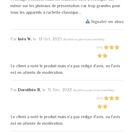
même sur les plateaux de présentation car trop grandes pour
tous les appareils à raclette classique…
Signaler un abus
Par
Inès W.
le
12 Oct. 2023
:
(
Raclette au poivre (en tranches)
)
(
5
/
5
)
Le client a noté le produit mais n'a pas rédigé d'avis, ou l'avis
est en attente de modération.
Par
Dorothée R.
le
15 Déc. 2022
:
(
Raclette au poivre (en tranches)
)
(
5
/
5
)
Le client a noté le produit mais n'a pas rédigé d'avis, ou l'avis
est en attente de modération.