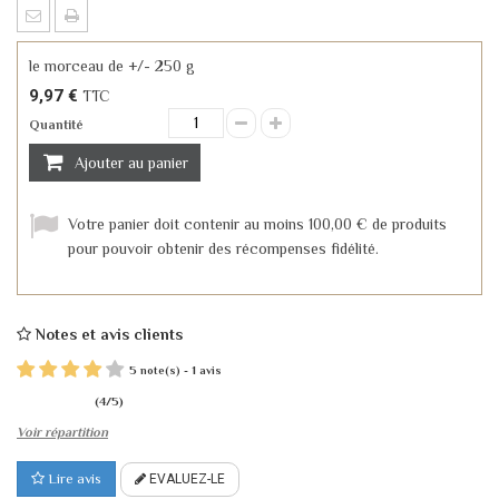
le morceau de +/- 250 g
9,97 €
TTC
Quantité
Ajouter au panier
Votre panier doit contenir au moins 100,00 € de produits
pour pouvoir obtenir des récompenses fidélité.
Notes et avis clients
5
1
note(s) -
avis
(
4
/
5
)
Voir répartition
Lire avis
EVALUEZ-LE