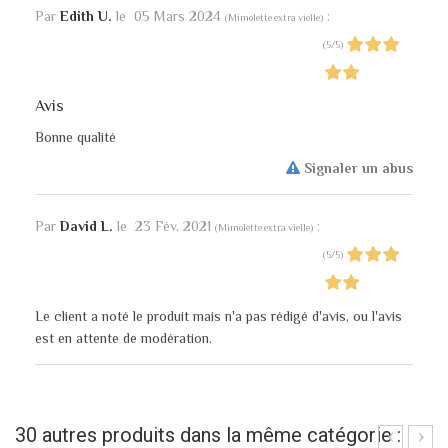
Par
Edith U.
le
05 Mars 2024
:
(
Mimolette extra vielle
)
(
5
/
5
)
Avis
Bonne qualité
Signaler un abus
Par
David L.
le
23 Fév. 2021
:
(
Mimolette extra vielle
)
(
5
/
5
)
Le client a noté le produit mais n'a pas rédigé d'avis, ou l'avis
est en attente de modération.
30 autres produits dans la même catégorie :