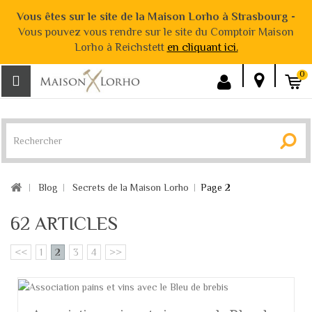
Vous êtes sur le site de la Maison Lorho à Strasbourg -
Vous pouvez vous rendre sur le site du Comptoir Maison
Lorho à Reichstett
en cliquant ici.
0
Blog
Secrets de la Maison Lorho
Page 2
62 ARTICLES
<<
1
2
3
4
>>